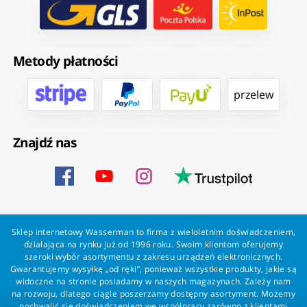
Metody płatności
przelew
Znajdź nas
Sklep internetowy Wasserman to firma z wieloletnim doświadczeniem,
działająca na rynku już od 1996 roku. Swoim klientom oferujemy
szeroki wybór asortymentu z zakresu urządzeń elektronicznych.
Gwarantujemy wysyłkę „od ręki”, ponieważ wszystkie produkty, jakie są
widoczne na stronie posiadamy w naszych magazynach. Zależy nam
na rozwoju, dlatego ciągle poszerzamy dostępny asortyment. Możemy
pochwalić się doświadczeniem we współpracy zarówno z klientami