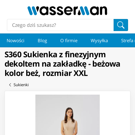
Nowości
Blog
O firmie
Wysyłka
Strefa
S360 Sukienka z finezyjnym
dekoltem na zakładkę - beżowa
kolor beż, rozmiar XXL
Sukienki