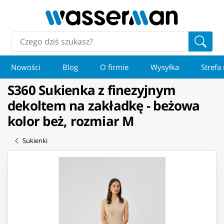
Nowości
Blog
O firmie
Wysyłka
Strefa
S360 Sukienka z finezyjnym
dekoltem na zakładkę - beżowa
kolor beż, rozmiar M
Sukienki