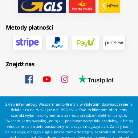
Metody płatności
przelew
Znajdź nas
Sklep internetowy Wasserman to firma z wieloletnim doświadczeniem,
działająca na rynku już od 1996 roku. Swoim klientom oferujemy
szeroki wybór asortymentu z zakresu urządzeń elektronicznych.
Gwarantujemy wysyłkę „od ręki”, ponieważ wszystkie produkty, jakie są
widoczne na stronie posiadamy w naszych magazynach. Zależy nam
na rozwoju, dlatego ciągle poszerzamy dostępny asortyment. Możemy
pochwalić się doświadczeniem we współpracy zarówno z klientami