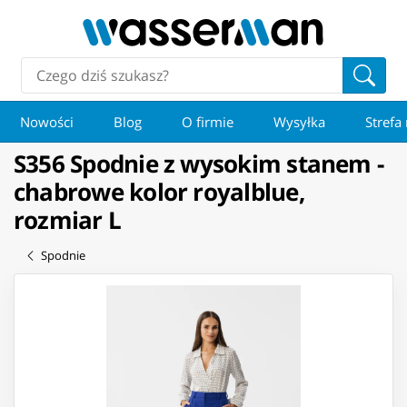
Nowości
Blog
O firmie
Wysyłka
Strefa
S356 Spodnie z wysokim stanem -
chabrowe kolor royalblue,
rozmiar L
Spodnie