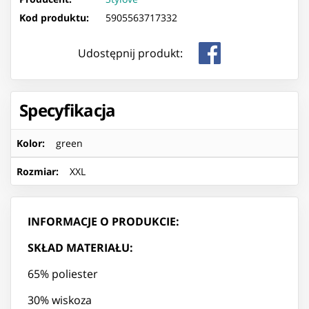
Kod produktu:
5905563717332
Udostępnij produkt:
Specyfikacja
Kolor
:
green
Rozmiar
:
XXL
INFORMACJE O PRODUKCIE:
SKŁAD MATERIAŁU:
65% poliester
30% wiskoza