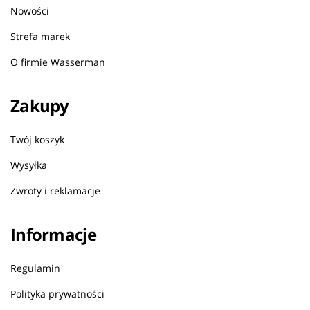
Nowości
Strefa marek
O firmie Wasserman
Zakupy
Twój koszyk
Wysyłka
Zwroty i reklamacje
Informacje
Regulamin
Polityka prywatności