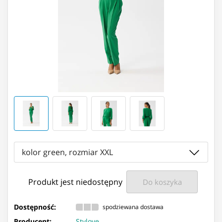
kolor green, rozmiar XXL
Produkt jest niedostępny
Do koszyka
Dostępność:
spodziewana dostawa
Producent:
Stylove