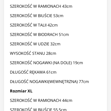
SZEROKOŚĆ W RAMIONACH 43cm
SZEROKOŚĆ W BIUŚCIE 53cm
SZEROKOŚĆ W TALII 42cm
SZEROKOŚĆ W BIODRACH 51cm
SZEROKOŚĆ W UDZIE 32cm
WYSOKOŚĆ STANU 28cm
SZEROKOŚĆ NOGAWKI (NA DOLE) 19cm
DŁUGOŚĆ RĘKAWA 61cm
DŁUGOŚĆ NOGAWKI(WEWNĘTRZNA) 77cm
Rozmiar XL
SZEROKOŚĆ W RAMIONACH 44cm
SZEROKOŚĆ W BIUŚCIE 55,5cm