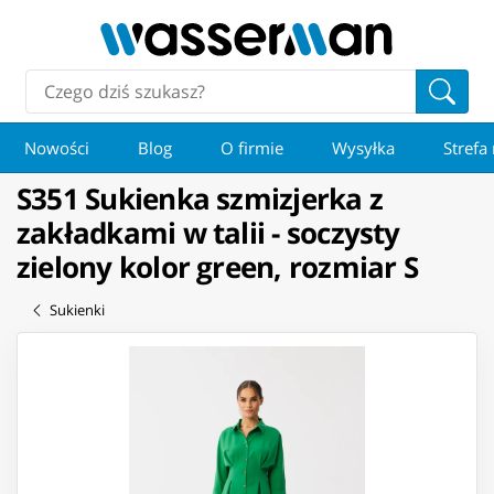
Nowości
Blog
O firmie
Wysyłka
Strefa
S351 Sukienka szmizjerka z
zakładkami w talii - soczysty
zielony kolor green, rozmiar S
Sukienki