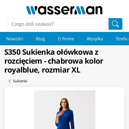
Nowości
Blog
O firmie
Wysyłka
Strefa
S350 Sukienka ołówkowa z
rozcięciem - chabrowa kolor
royalblue, rozmiar XL
Sukienki