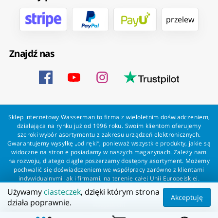
przelew
Znajdź nas
Sklep internetowy Wasserman to firma z wieloletnim doświadczeniem,
działająca na rynku już od 1996 roku. Swoim klientom oferujemy
szeroki wybór asortymentu z zakresu urządzeń elektronicznych.
Gwarantujemy wysyłkę „od ręki”, ponieważ wszystkie produkty, jakie są
widoczne na stronie posiadamy w naszych magazynach. Zależy nam
na rozwoju, dlatego ciągle poszerzamy dostępny asortyment. Możemy
pochwalić się doświadczeniem we współpracy zarówno z klientami
indywidualnymi jak i firmami, na terenie całej Unii Europejskiej.
Zapewniamy profesjonalną obsługę każdego klienta oraz szybką i
Używamy
ciasteczek
, dzięki którym strona
bezproblemową realizację zamówień. Wasserman - wszystko dla
Akceptuję
działa poprawnie.
wszystkich!