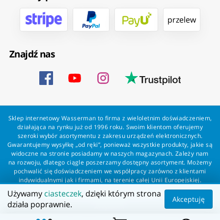
przelew
Znajdź nas
Sklep internetowy Wasserman to firma z wieloletnim doświadczeniem,
działająca na rynku już od 1996 roku. Swoim klientom oferujemy
szeroki wybór asortymentu z zakresu urządzeń elektronicznych.
Gwarantujemy wysyłkę „od ręki”, ponieważ wszystkie produkty, jakie są
widoczne na stronie posiadamy w naszych magazynach. Zależy nam
na rozwoju, dlatego ciągle poszerzamy dostępny asortyment. Możemy
pochwalić się doświadczeniem we współpracy zarówno z klientami
indywidualnymi jak i firmami, na terenie całej Unii Europejskiej.
Zapewniamy profesjonalną obsługę każdego klienta oraz szybką i
Używamy
ciasteczek
, dzięki którym strona
bezproblemową realizację zamówień. Wasserman - wszystko dla
Akceptuję
działa poprawnie.
wszystkich!