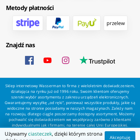
Metody płatności
przelew
Znajdź nas
Sklep internetowy Wasserman to firma z wieloletnim doświadczeniem,
działająca na rynku już od 1996 roku. Swoim klientom oferujemy
szeroki wybór asortymentu z zakresu urządzeń elektronicznych.
Gwarantujemy wysyłkę „od ręki”, ponieważ wszystkie produkty, jakie są
widoczne na stronie posiadamy w naszych magazynach. Zależy nam
na rozwoju, dlatego ciągle poszerzamy dostępny asortyment. Możemy
pochwalić się doświadczeniem we współpracy zarówno z klientami
indywidualnymi jak i firmami, na terenie całej Unii Europejskiej.
Zapewniamy profesjonalną obsługę każdego klienta oraz szybką i
Używamy
ciasteczek
, dzięki którym strona
bezproblemową realizację zamówień. Wasserman - wszystko dla
Akceptuję