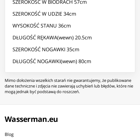
SZEROKOŚĆ W BIODRACH 57cm
SZEROKOŚĆ W UDZIE 34cm
WYSOKOŚĆ STANU 36cm
DŁUGOŚĆ RĘKAWA(wewn) 20.5cm
SZEROKOŚĆ NOGAWKI 35cm
DŁUGOŚĆ NOGAWKI(wewn) 80cm
Mimo dołożenia wszelkich starań nie gwarantujemy, że publikowane
dane techniczne i zdjęcia nie zawierają uchybień lub błędów, które nie
mogą jednak być podstawą do roszczeń.
Wasserman.eu
Blog