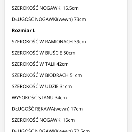
SZEROKOŚĆ NOGAWKI 15.5cm
DŁUGOŚĆ NOGAWKI(wewn) 73cm
Rozmiar L
SZEROKOŚĆ W RAMIONACH 39cm
SZEROKOŚĆ W BIUŚCIE 50cm
SZEROKOŚĆ W TALII 42cm
SZEROKOŚĆ W BIODRACH 51cm
SZEROKOŚĆ W UDZIE 31cm
WYSOKOŚĆ STANU 34cm
DŁUGOŚĆ RĘKAWA(wewn) 17cm
SZEROKOŚĆ NOGAWKI 16cm
DŁUGOŚĆ NOGAWKI(wewn) 72.5cm