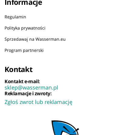
Informacje
Regulamin
Polityka prywatności
Sprzedawaj na Wasserman.eu
Program partnerski
Kontakt
Kontakt e-mail:
sklep@wasserman.pl
Reklamacje i zwroty:
Zgłoś zwrot lub reklamację