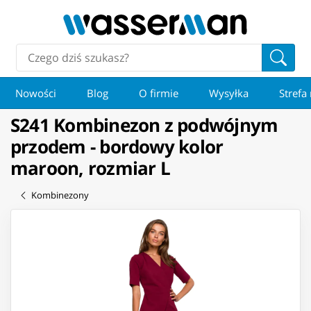
Nowości
Blog
O firmie
Wysyłka
Strefa
S241 Kombinezon z podwójnym
przodem - bordowy kolor
maroon, rozmiar L
Kombinezony