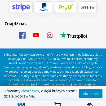
przelew
Znajdź nas
Sklep internetowy Wasserman to firma z wieloletnim doświadczeniem,
działająca na rynku już od 1996 roku. Swoim klientom oferujemy
szeroki wybór asortymentu z zakresu urządzeń elektronicznych.
Gwarantujemy wysyłkę „od ręki”, ponieważ wszystkie produkty, jakie są
widoczne na stronie posiadamy w naszych magazynach. Zależy nam
na rozwoju, dlatego ciągle poszerzamy dostępny asortyment. Możemy
pochwalić się doświadczeniem we współpracy zarówno z klientami
indywidualnymi jak i firmami, na terenie całej Unii Europejskiej.
Zapewniamy profesjonalną obsługę każdego klienta oraz szybką i
Używamy
ciasteczek
, dzięki którym strona
bezproblemową realizację zamówień. Wasserman - wszystko dla
Akceptuję
działa poprawnie.
wszystkich!
Wszelkie prawa zastrzeżone dla Wasserman.eu