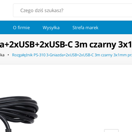
O firmie
Wysyłka
Strefa marek
zda+2xUSB+2xUSB-C 3m czarny 3x
yka
Rozgałęźnik PS-310 3-Gniazda+2xUSB+2xUSB-C 3m czarny 3x1mm pr