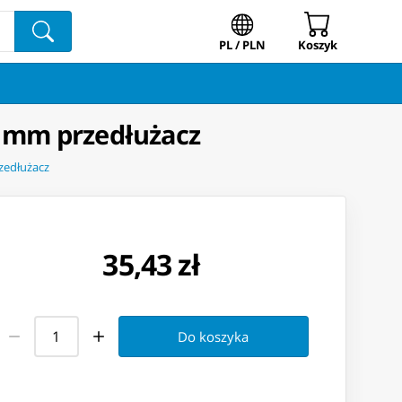
PL / PLN
Koszyk
1mm przedłużacz
zedłużacz
35,43 zł
Do koszyka