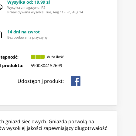
Wysyłka od
:
19,99 zł
Wysyłka z magazynu: ⁨P2⁩
Przewidywana wysyłka
:
Tue, Aug 11
-
Fri, Aug 14
14 dni na zwrot
Bez podawania przyczyny
tępność:
duża ilość
 produktu:
5900804152699
Udostępnij produkt:
ch gniazd sieciowych. Gniazda pozwolą na
w wysokiej jakości zapewniający długotrwałość i