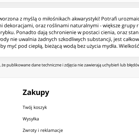
worzona z myślą o miłośnikach akwarystyki! Potrafi urozmai
mi dekoracjami, oraz roślinami naturalnymi - większe grupy 
narybku. Ponadto dają schronienie w postaci cienia, oraz st
dy nie uwalnia żadnych szkodliwych substancji, jest całkow
eby myć pod ciepłą, bieżącą wodą bez użycia mydła. Wielkość
że publikowane dane techniczne i zdjęcia nie zawierają uchybień lub błęd
Zakupy
Twój koszyk
Wysyłka
Zwroty i reklamacje