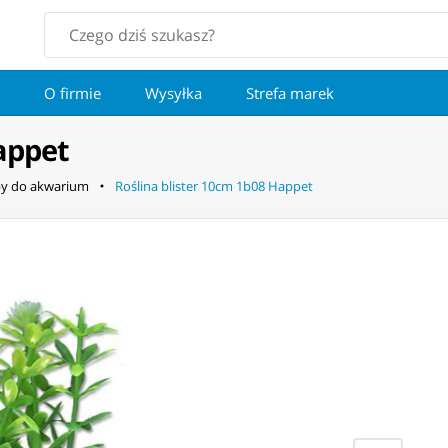
O firmie
Wysyłka
Strefa marek
appet
y do akwarium
Roślina blister 10cm 1b08 Happet