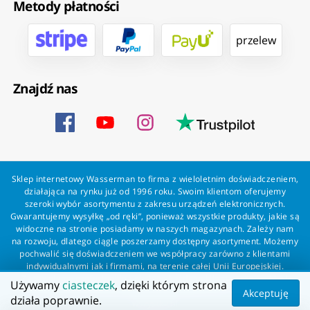
Metody płatności
przelew
Znajdź nas
Sklep internetowy Wasserman to firma z wieloletnim doświadczeniem,
działająca na rynku już od 1996 roku. Swoim klientom oferujemy
szeroki wybór asortymentu z zakresu urządzeń elektronicznych.
Gwarantujemy wysyłkę „od ręki”, ponieważ wszystkie produkty, jakie są
widoczne na stronie posiadamy w naszych magazynach. Zależy nam
na rozwoju, dlatego ciągle poszerzamy dostępny asortyment. Możemy
pochwalić się doświadczeniem we współpracy zarówno z klientami
indywidualnymi jak i firmami, na terenie całej Unii Europejskiej.
Zapewniamy profesjonalną obsługę każdego klienta oraz szybką i
Używamy
ciasteczek
, dzięki którym strona
bezproblemową realizację zamówień. Wasserman - wszystko dla
Akceptuję
działa poprawnie.
wszystkich!