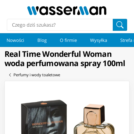
Nowości
Blog
O firmie
Wysyłka
Strefa
Real Time Wonderful Woman
woda perfumowana spray 100ml
Perfumy i wody toaletowe