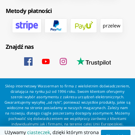
Metody płatności
przelew
Znajdź nas
Sklep internetowy Wasserman to firma z wieloletnim doświadczeniem,
działająca na rynku już od 1996 roku. Swoim klientom oferujemy
szeroki wybór asortymentu z zakresu urządzeń elektronicznych.
Gwarantujemy wysyłkę „od ręki”, ponieważ wszystkie produkty, jakie są
widoczne na stronie posiadamy w naszych magazynach. Zależy nam
na rozwoju, dlatego ciągle poszerzamy dostępny asortyment. Możemy
pochwalić się doświadczeniem we współpracy zarówno z klientami
indywidualnymi jak i firmami, na terenie całej Unii Europejskiej.
Zapewniamy profesjonalną obsługę każdego klienta oraz szybką i
Używamy
ciasteczek
, dzięki którym strona
bezproblemową realizację zamówień. Wasserman - wszystko dla