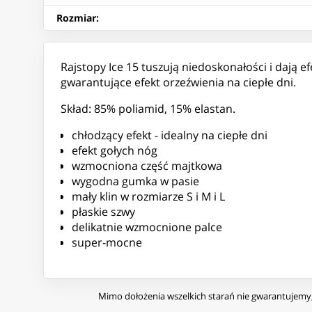
Rozmiar
:
Rajstopy Ice 15 tuszują niedoskonałości i dają 
gwarantujące efekt orzeźwienia na ciepłe dni.
Skład: 85% poliamid, 15% elastan.
chłodzący efekt - idealny na ciepłe dni
efekt gołych nóg
wzmocniona część majtkowa
wygodna gumka w pasie
mały klin w rozmiarze S i M i L
płaskie szwy
delikatnie wzmocnione palce
super-mocne
Mimo dołożenia wszelkich starań nie gwarantujemy, 