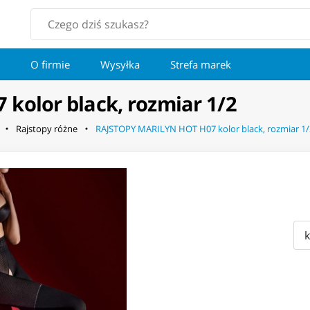
O firmie
Wysyłka
Strefa marek
kolor black, rozmiar 1/2
Rajstopy różne
RAJSTOPY MARILYN HOT H07 kolor black, rozmiar 1/
k