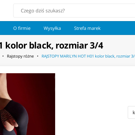
O firmie
Wysyłka
Strefa marek
kolor black, rozmiar 3/4
Rajstopy różne
RAJSTOPY MARILYN HOT H01 kolor black, rozmiar 3/
k