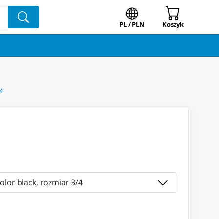
PL / PLN
Koszyk
4
olor black, rozmiar 3/4