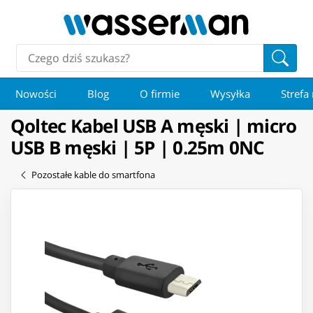
Nowości
Blog
O firmie
Wysyłka
Strefa
Qoltec Kabel USB A męski | micro
USB B męski | 5P | 0.25m 0NC
Pozostałe kable do smartfona