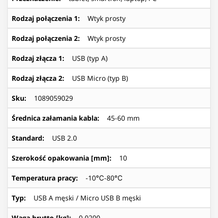
Rodzaj połączenia 1
:
Wtyk prosty
Rodzaj połączenia 2
:
Wtyk prosty
Rodzaj złącza 1
:
USB (typ A)
Rodzaj złącza 2
:
USB Micro (typ B)
Sku
:
1089059029
Średnica załamania kabla
:
45-60 mm
Standard
:
USB 2.0
Szerokość opakowania [mm]
:
10
Temperatura pracy
:
-10℃-80℃
Typ
:
USB A męski / Micro USB B męski
Waga brutto [kg]
:
0.0200