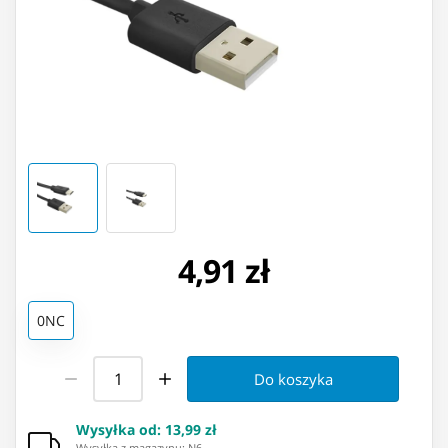
4,91 zł
0NC
Do koszyka
Wysyłka od
:
13,99 zł
Wysyłka z magazynu: ⁨N6⁩