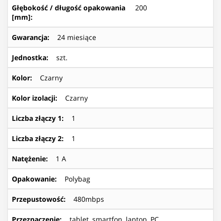
Głębokość / długość opakowania
200
[mm]
:
Gwarancja
:
24 miesiące
Jednostka
:
szt.
Kolor
:
Czarny
Kolor izolacji
:
Czarny
Liczba złączy 1
:
1
Liczba złączy 2
:
1
Natężenie
:
1 A
Opakowanie
:
Polybag
Przepustowość
:
480mbps
Przeznaczenie
:
tablet, smartfon, laptop, PC