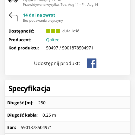
Przewidywana wysyłka
:
Tue, Aug 11
-
Fri, Aug 14
14 dni na zwrot
Bez podawania przyczyny
Dostępność:
duża ilość
Producent:
Qoltec
Kod produktu:
50497 /
5901878504971
Udostępnij produkt:
Specyfikacja
Długość [m]
:
250
Długość kabla
:
0.25 m
Ean
:
5901878504971