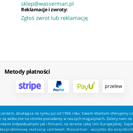
sklep@wasserman.pl
Reklamacje i zwroty:
Zgłoś zwrot lub reklamację
Metody płatności
przelew
zeniem, działająca na rynku już od 1996 roku. Swoim klientom oferujemy s
kie są widoczne na stronie posiadamy w naszych magazynach. Zależy nam n
tami indywidualnymi jak i firmami, na terenie całej Unii Europejskiej. Zap
bezproblemową realizację zamówień. Wasserman - wszystko dla wszystkich