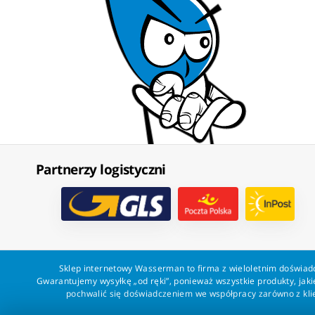
Partnerzy logistyczni
Sklep internetowy Wasserman to firma z wieloletnim doświadc
Gwarantujemy wysyłkę „od ręki”, ponieważ wszystkie produkty, ja
pochwalić się doświadczeniem we współpracy zarówno z klien