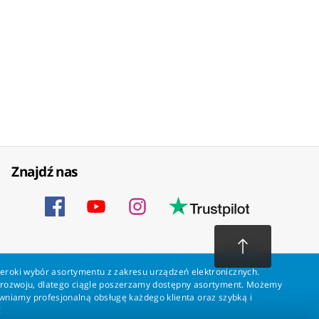
Znajdź nas
zeroki wybór asortymentu z zakresu urządzeń elektronicznych.
a rozwoju, dlatego ciągle poszerzamy dostępny asortyment. Możemy
ewniamy profesjonalną obsługę każdego klienta oraz szybką i
!