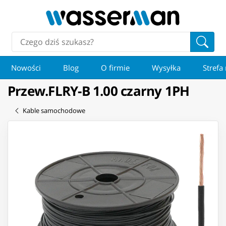
Nowości
Blog
O firmie
Wysyłka
Strefa
Przew.FLRY-B 1.00 czarny 1PH
Kable samochodowe