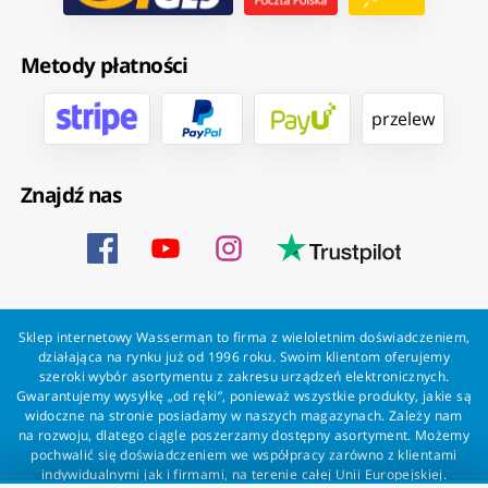
Metody płatności
przelew
Znajdź nas
Sklep internetowy Wasserman to firma z wieloletnim doświadczeniem,
działająca na rynku już od 1996 roku. Swoim klientom oferujemy
szeroki wybór asortymentu z zakresu urządzeń elektronicznych.
Gwarantujemy wysyłkę „od ręki”, ponieważ wszystkie produkty, jakie są
widoczne na stronie posiadamy w naszych magazynach. Zależy nam
na rozwoju, dlatego ciągle poszerzamy dostępny asortyment. Możemy
pochwalić się doświadczeniem we współpracy zarówno z klientami
indywidualnymi jak i firmami, na terenie całej Unii Europejskiej.