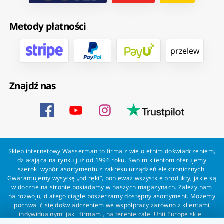
Metody płatności
przelew
Znajdź nas
Sklep internetowy Wasserman to firma z wieloletnim doświadczeniem,
działająca na rynku już od 1996 roku. Swoim klientom oferujemy
szeroki wybór asortymentu z zakresu urządzeń elektronicznych.
Gwarantujemy wysyłkę „od ręki”, ponieważ wszystkie produkty, jakie są
widoczne na stronie posiadamy w naszych magazynach. Zależy nam
na rozwoju, dlatego ciągle poszerzamy dostępny asortyment. Możemy
pochwalić się doświadczeniem we współpracy zarówno z klientami
indywidualnymi jak i firmami, na terenie całej Unii Europejskiej.
Zapewniamy profesjonalną obsługę każdego klienta oraz szybką i