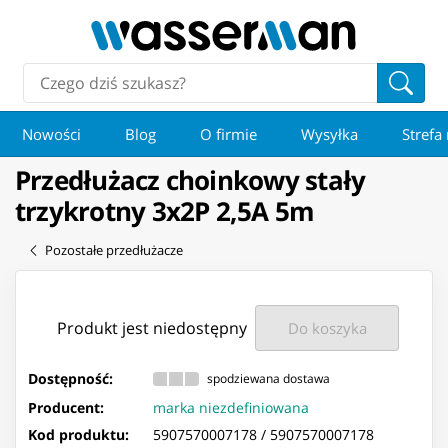
Nowości
Blog
O firmie
Wysyłka
Strefa
Przedłużacz choinkowy stały
trzykrotny 3x2P 2,5A 5m
Pozostałe przedłużacze
Produkt jest niedostępny
Do koszyka
Dostępność:
spodziewana dostawa
Producent:
marka niezdefiniowana
Kod produktu:
5907570007178 /
5907570007178