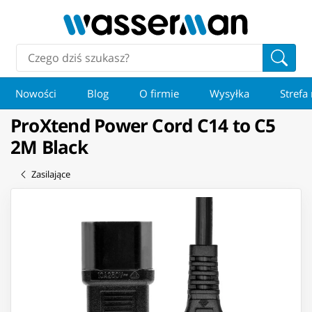
Nowości
Blog
O firmie
Wysyłka
Strefa
ProXtend Power Cord C14 to C5
2M Black
Zasilające