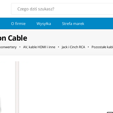
O firmie
Wysyłka
Strefa marek
on Cable
 konwertery
AV, kable HDMI i inne
Jack i Cinch RCA
Pozostałe kabl