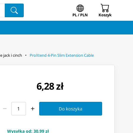
PL / PLN
Koszyk
e jack i cinch
ProXtend 4-Pin Slim Extension Cable
6,28 zł
Do koszyka
Wysyłka od
:
30,99 zł