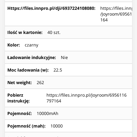
Https://files.innpro.pl/dji/6937224108080
:
https://files.innpr
/Joyroom/695611
164
Ilość w kartonie
:
40 szt.
Kolor
:
czarny
Ładowanie indukcyjne
:
Nie
Moc ładowania (w)
:
22.5
Net weight
:
262
Pobierz
https://files.innpro.pl/Joyroom/6956116
instrukcję
:
797164
Pojemność
:
10000mAh
Pojemność (mah)
:
10000