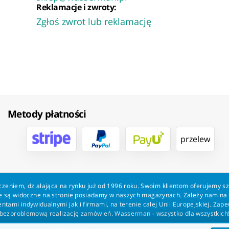
Reklamacje i zwroty:
Zgłoś zwrot lub reklamację
Metody płatności
przelew
zeniem, działająca na rynku już od 1996 roku. Swoim klientom oferujemy s
kie są widoczne na stronie posiadamy w naszych magazynach. Zależy nam n
tami indywidualnymi jak i firmami, na terenie całej Unii Europejskiej. Zap
bezproblemową realizację zamówień. Wasserman - wszystko dla wszystkich