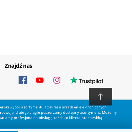
Znajdź nas
zeroki wybór asortymentu z zakresu urządzeń elektronicznych.
a rozwoju, dlatego ciągle poszerzamy dostępny asortyment. Możemy
ewniamy profesjonalną obsługę każdego klienta oraz szybką i
!