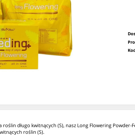
Dos
Pro
Kod
nia roślin długo kwitnących (S), nasz Long Flowering Powde
itnących roślin (S).