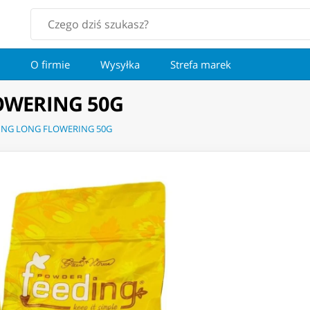
O firmie
Wysyłka
Strefa marek
OWERING 50G
ING LONG FLOWERING 50G