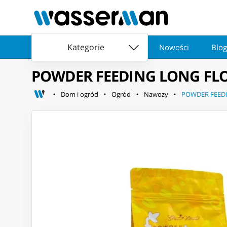
Kategorie
Nowości
Blog
POWDER FEEDING LONG FL
Dom i ogród
Ogród
Nawozy
POWDER FEED