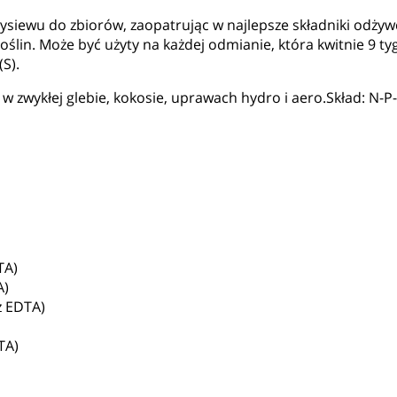
 wysiewu do zbiorów, zaopatrując w najlepsze składniki odżyw
ślin. Może być użyty na każdej odmianie, która kwitnie 9 tyg
S).
zwykłej glebie, kokosie, uprawach hydro i aero.Skład: N-P-
TA)
A)
z EDTA)
TA)