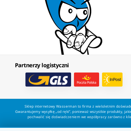
Partnerzy logistyczni
Sklep internetowy Wasserman to firma z wieloletnim doświadc
Gwarantujemy wysyłkę „od ręki”, ponieważ wszystkie produkty, ja
pochwalić się doświadczeniem we współpracy zarówno z klien