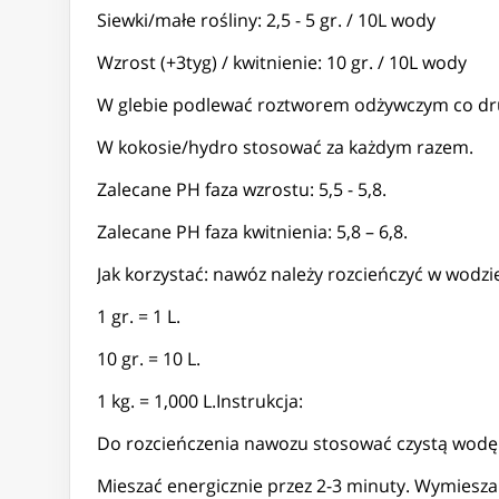
Siewki/małe rośliny: 2,5 - 5 gr. / 10L wody
Wzrost (+3tyg) / kwitnienie: 10 gr. / 10L wody
W glebie podlewać roztworem odżywczym co dru
W kokosie/hydro stosować za każdym razem.
Zalecane PH faza wzrostu: 5,5 - 5,8.
Zalecane PH faza kwitnienia: 5,8 – 6,8.
Jak korzystać: nawóz należy rozcieńczyć w wodzie
1 gr. = 1 L.
10 gr. = 10 L.
1 kg. = 1,000 L.Instrukcja:
Do rozcieńczenia nawozu stosować czystą wodę z
Mieszać energicznie przez 2-3 minuty. Wymiesz