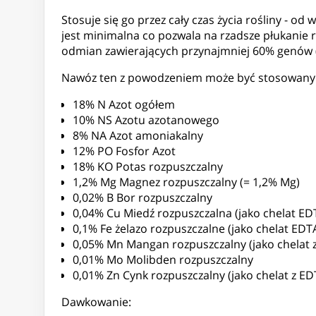
Stosuje się go przez cały czas życia rośliny - od
jest minimalna co pozwala na rzadsze płukanie ro
odmian zawierających przynajmniej 60% genów (
Nawóz ten z powodzeniem może być stosowany w 
18% N Azot ogółem
10% NS Azotu azotanowego
8% NA Azot amoniakalny
12% PO Fosfor Azot
18% KO Potas rozpuszczalny
1,2% Mg Magnez rozpuszczalny (= 1,2% Mg)
0,02% B Bor rozpuszczalny
0,04% Cu Miedź rozpuszczalna (jako chelat ED
0,1% Fe żelazo rozpuszczalne (jako chelat EDT
0,05% Mn Mangan rozpuszczalny (jako chelat 
0,01% Mo Molibden rozpuszczalny
0,01% Zn Cynk rozpuszczalny (jako chelat z ED
Dawkowanie: