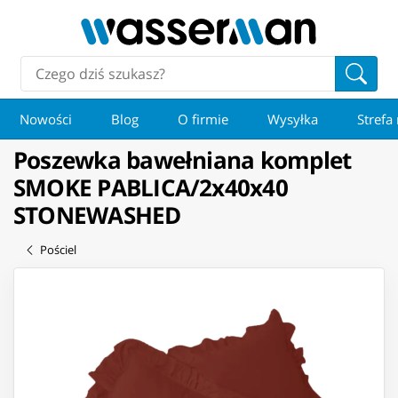
Nowości
Blog
O firmie
Wysyłka
Strefa
Poszewka bawełniana komplet
SMOKE PABLICA/2x40x40
STONEWASHED
Pościel