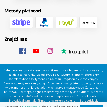
Metody płatności
przelew
Znajdź nas
Sklep internetowy Wasserman to firma z wieloletnim doświadczeniem,
działająca na rynku już od 1996 roku. Swoim klientom oferujemy
szeroki wybór asortymentu z zakresu urządzeń elektronicznych.
Gwarantujemy wysyłkę „od ręki”, ponieważ wszystkie produkty, jakie są
widoczne na stronie posiadamy w naszych magazynach. Zależy nam
na rozwoju, dlatego ciągle poszerzamy dostępny asortyment. Możemy
pochwalić się doświadczeniem we współpracy zarówno z klientami
indywidualnymi jak i firmami, na terenie całej Unii Europejskiej.
Zapewniamy profesjonalną obsługę każdego klienta oraz szybką i