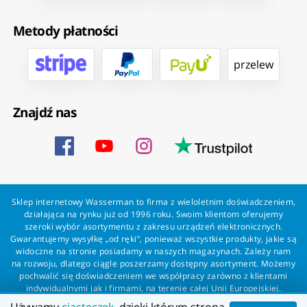
Metody płatności
przelew
Znajdź nas
Sklep internetowy Wasserman to firma z wieloletnim doświadczeniem,
działająca na rynku już od 1996 roku. Swoim klientom oferujemy
szeroki wybór asortymentu z zakresu urządzeń elektronicznych.
Gwarantujemy wysyłkę „od ręki”, ponieważ wszystkie produkty, jakie są
widoczne na stronie posiadamy w naszych magazynach. Zależy nam
na rozwoju, dlatego ciągle poszerzamy dostępny asortyment. Możemy
pochwalić się doświadczeniem we współpracy zarówno z klientami
indywidualnymi jak i firmami, na terenie całej Unii Europejskiej.
Zapewniamy profesjonalną obsługę każdego klienta oraz szybką i