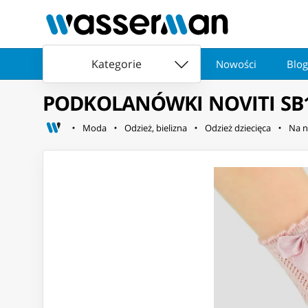
Kategorie
Nowości
Blog
PODKOLANÓWKI NOVITI SB113
Moda
Odzież, bielizna
Odzież dziecięca
Na n