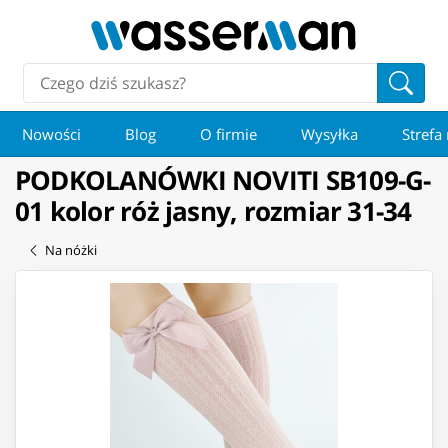
Nowości
Blog
O firmie
Wysyłka
Strefa
PODKOLANÓWKI NOVITI SB109-G-
01 kolor róż jasny, rozmiar 31-34
Na nóżki