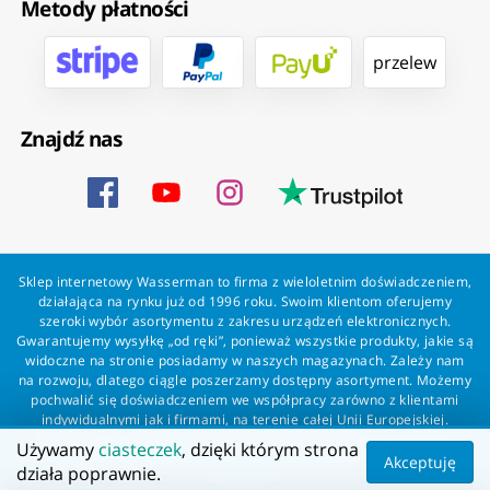
Metody płatności
przelew
Znajdź nas
Sklep internetowy Wasserman to firma z wieloletnim doświadczeniem,
działająca na rynku już od 1996 roku. Swoim klientom oferujemy
szeroki wybór asortymentu z zakresu urządzeń elektronicznych.
Gwarantujemy wysyłkę „od ręki”, ponieważ wszystkie produkty, jakie są
widoczne na stronie posiadamy w naszych magazynach. Zależy nam
na rozwoju, dlatego ciągle poszerzamy dostępny asortyment. Możemy
pochwalić się doświadczeniem we współpracy zarówno z klientami
indywidualnymi jak i firmami, na terenie całej Unii Europejskiej.
Zapewniamy profesjonalną obsługę każdego klienta oraz szybką i
Używamy
ciasteczek
, dzięki którym strona
bezproblemową realizację zamówień. Wasserman - wszystko dla
Akceptuję
działa poprawnie.
wszystkich!