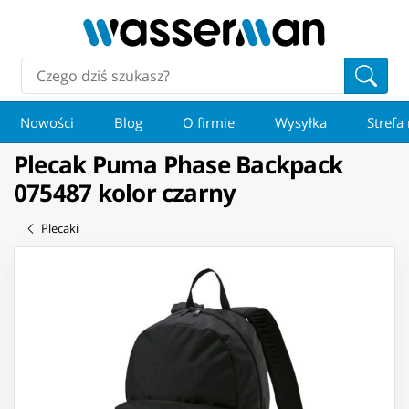
Nowości
Blog
O firmie
Wysyłka
Strefa
Plecak Puma Phase Backpack
075487 kolor czarny
Plecaki