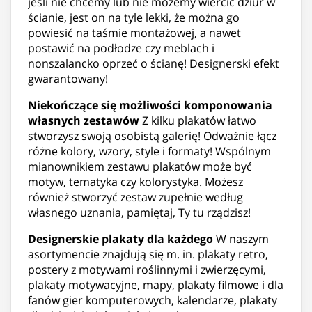
jeśli nie chcemy lub nie możemy wiercić dziur w
ścianie, jest on na tyle lekki, że można go
powiesić na taśmie montażowej, a nawet
postawić na podłodze czy meblach i
nonszalancko oprzeć o ścianę! Designerski efekt
gwarantowany!
Niekończące się możliwości komponowania
własnych zestawów
Z kilku plakatów łatwo
stworzysz swoją osobistą galerię! Odważnie łącz
różne kolory, wzory, style i formaty! Wspólnym
mianownikiem zestawu plakatów może być
motyw, tematyka czy kolorystyka. Możesz
również stworzyć zestaw zupełnie według
własnego uznania, pamiętaj, Ty tu rządzisz!
Designerskie plakaty dla każdego
W naszym
asortymencie znajdują się m. in. plakaty retro,
postery z motywami roślinnymi i zwierzęcymi,
plakaty motywacyjne, mapy, plakaty filmowe i dla
fanów gier komputerowych, kalendarze, plakaty