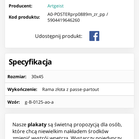
Producent:
Artgeist
A0-POSTERprp0889m_zr_pp /
Kod produktu:
5904419646260
Udostępnij produkt:
Specyfikacja
Rozmiar
:
30x45
Wykończenie
:
Rama złota z passe-partout
Wzór
:
g-B-0125-ao-a
Nasze
plakaty
są świetną propozycją dla osób,
które chcą niewielkim nakładem środków
zmienić wystrój wnętrza. Wystarczy pojedynczy