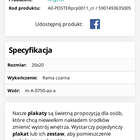
Kod produktu:
A0-POSTERprp0011_cr /
5901493635005
Udostępnij produkt:
Specyfikacja
Rozmiar
:
20x20
Wykończenie
:
Rama czarna
Wzór
:
m-A-0750-ao-a
Nasze
plakaty
są świetną propozycją dla osób,
które chcą niewielkim nakładem środków
zmienić wystrój wnętrza. Wystarczy pojedynczy
plakat
lub ich
zestaw
, aby pomieszczenie