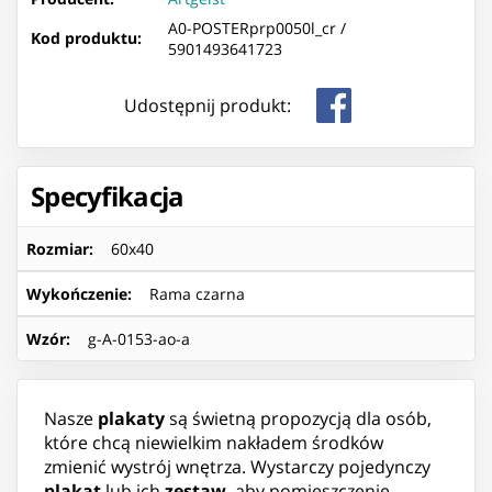
A0-POSTERprp0050l_cr /
Kod produktu:
5901493641723
Udostępnij produkt:
Specyfikacja
Rozmiar
:
60x40
Wykończenie
:
Rama czarna
Wzór
:
g-A-0153-ao-a
Nasze
plakaty
są świetną propozycją dla osób,
które chcą niewielkim nakładem środków
zmienić wystrój wnętrza. Wystarczy pojedynczy
plakat
lub ich
zestaw
, aby pomieszczenie