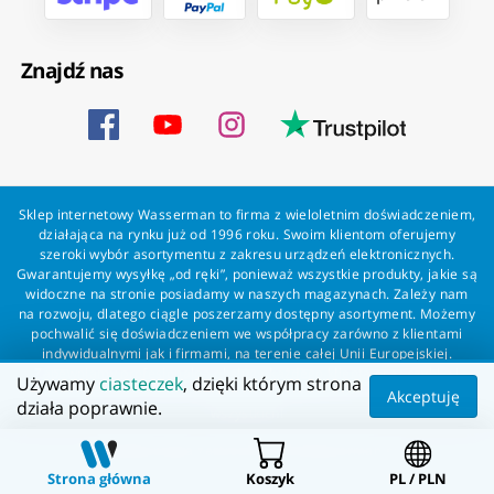
Znajdź nas
Sklep internetowy Wasserman to firma z wieloletnim doświadczeniem,
działająca na rynku już od 1996 roku. Swoim klientom oferujemy
szeroki wybór asortymentu z zakresu urządzeń elektronicznych.
Gwarantujemy wysyłkę „od ręki”, ponieważ wszystkie produkty, jakie są
widoczne na stronie posiadamy w naszych magazynach. Zależy nam
na rozwoju, dlatego ciągle poszerzamy dostępny asortyment. Możemy
pochwalić się doświadczeniem we współpracy zarówno z klientami
indywidualnymi jak i firmami, na terenie całej Unii Europejskiej.
Zapewniamy profesjonalną obsługę każdego klienta oraz szybką i
Używamy
ciasteczek
, dzięki którym strona
bezproblemową realizację zamówień. Wasserman - wszystko dla
Akceptuję
działa poprawnie.
wszystkich!
Wszelkie prawa zastrzeżone dla Wasserman.eu
Strona główna
Koszyk
PL / PLN