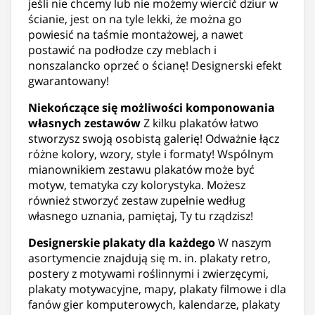
jeśli nie chcemy lub nie możemy wiercić dziur w
ścianie, jest on na tyle lekki, że można go
powiesić na taśmie montażowej, a nawet
postawić na podłodze czy meblach i
nonszalancko oprzeć o ścianę! Designerski efekt
gwarantowany!
Niekończące się możliwości komponowania
własnych zestawów
Z kilku plakatów łatwo
stworzysz swoją osobistą galerię! Odważnie łącz
różne kolory, wzory, style i formaty! Wspólnym
mianownikiem zestawu plakatów może być
motyw, tematyka czy kolorystyka. Możesz
również stworzyć zestaw zupełnie według
własnego uznania, pamiętaj, Ty tu rządzisz!
Designerskie plakaty dla każdego
W naszym
asortymencie znajdują się m. in. plakaty retro,
postery z motywami roślinnymi i zwierzęcymi,
plakaty motywacyjne, mapy, plakaty filmowe i dla
fanów gier komputerowych, kalendarze, plakaty