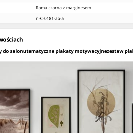
Rama czarna z marginesem
n-C-0181-ao-a
iwościach
y do salonu
tematyczne plakaty motywacyjne
zestaw pl