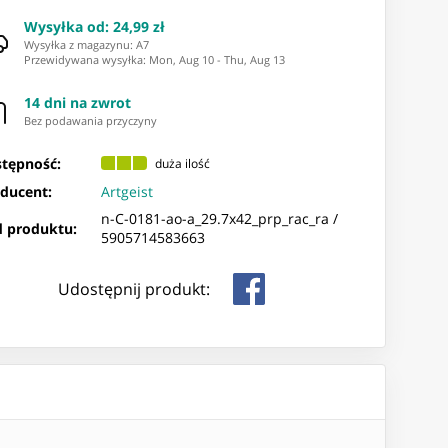
Wysyłka od
:
24,99 zł
Wysyłka z magazynu: ⁨A7⁩
Przewidywana wysyłka
:
Mon, Aug 10
-
Thu, Aug 13
14 dni na zwrot
Bez podawania przyczyny
tępność:
duża ilość
ducent:
Artgeist
n-C-0181-ao-a_29.7x42_prp_rac_ra /
 produktu:
5905714583663
Udostępnij produkt: