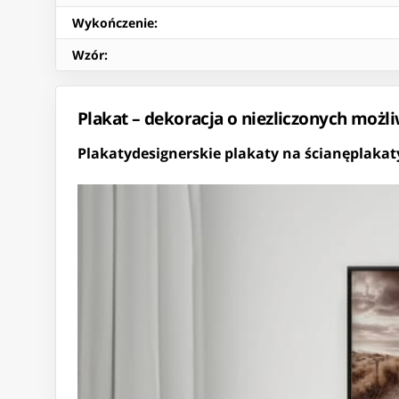
Wykończenie
:
Wzór
:
Plakat – dekoracja o niezliczonych możl
Plakaty
designerskie plakaty na ścianę
plakat