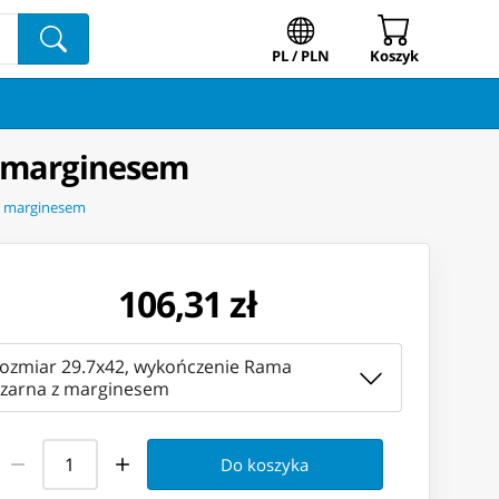
PL / PLN
Koszyk
z marginesem
 z marginesem
106,31 zł
rozmiar 29.7x42, wykończenie Rama
czarna z marginesem
Do koszyka