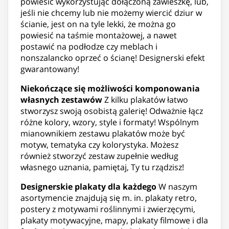
powiesić wykorzystując dołączoną zawieszkę, lub,
jeśli nie chcemy lub nie możemy wiercić dziur w
ścianie, jest on na tyle lekki, że można go
powiesić na taśmie montażowej, a nawet
postawić na podłodze czy meblach i
nonszalancko oprzeć o ścianę! Designerski efekt
gwarantowany!
Niekończące się możliwości komponowania
własnych zestawów
Z kilku plakatów łatwo
stworzysz swoją osobistą galerię! Odważnie łącz
różne kolory, wzory, style i formaty! Wspólnym
mianownikiem zestawu plakatów może być
motyw, tematyka czy kolorystyka. Możesz
również stworzyć zestaw zupełnie według
własnego uznania, pamiętaj, Ty tu rządzisz!
Designerskie plakaty dla każdego
W naszym
asortymencie znajdują się m. in. plakaty retro,
postery z motywami roślinnymi i zwierzęcymi,
plakaty motywacyjne, mapy, plakaty filmowe i dla