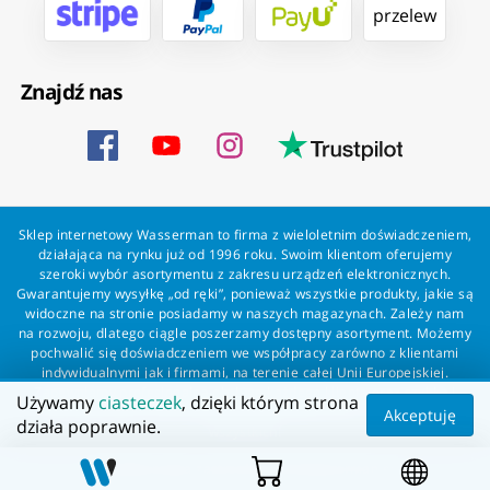
przelew
Znajdź nas
Sklep internetowy Wasserman to firma z wieloletnim doświadczeniem,
działająca na rynku już od 1996 roku. Swoim klientom oferujemy
szeroki wybór asortymentu z zakresu urządzeń elektronicznych.
Gwarantujemy wysyłkę „od ręki”, ponieważ wszystkie produkty, jakie są
widoczne na stronie posiadamy w naszych magazynach. Zależy nam
na rozwoju, dlatego ciągle poszerzamy dostępny asortyment. Możemy
pochwalić się doświadczeniem we współpracy zarówno z klientami
indywidualnymi jak i firmami, na terenie całej Unii Europejskiej.
Zapewniamy profesjonalną obsługę każdego klienta oraz szybką i
Używamy
ciasteczek
, dzięki którym strona
bezproblemową realizację zamówień. Wasserman - wszystko dla
Akceptuję
działa poprawnie.
wszystkich!
Wszelkie prawa zastrzeżone dla Wasserman.eu