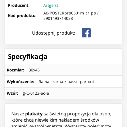
Producent:
Artgeist
A0-POSTERprp0501m_cr_pp /
Kod produktu:
5901493714038
Udostępnij produkt:
Specyfikacja
Rozmiar
:
30x45
Wykończenie
:
Rama czarna z passe-partout
Wzór
:
g-C-0123-ao-a
Nasze
plakaty
są świetną propozycją dla osób,
które chcą niewielkim nakładem środków
zmienić wystrój wnętrza. Wystarczy pojedynczy