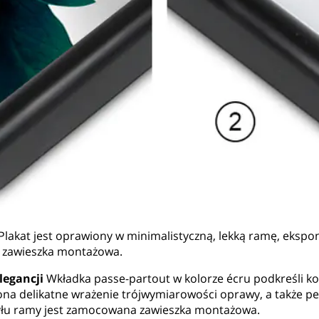
Plakat jest oprawiony w minimalistyczną, lekką ramę, eksponu
a zawieszka montażowa.
legancji
Wkładka passe-partout w kolorze écru podkreśli ko
ona delikatne wrażenie trójwymiarowości oprawy, a także peł
 tyłu ramy jest zamocowana zawieszka montażowa.