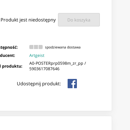
Produkt jest niedostępny
Do koszyka
tępność:
spodziewana dostawa
ducent:
Artgeist
A0-POSTERprp0598m_zr_pp /
 produktu:
5903617087646
Udostępnij produkt: