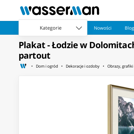
Kategorie
Nowości
Blog
Plakat - Łodzie w Dolomitac
partout
Dom i ogród
Dekoracje i ozdoby
Obrazy, grafiki