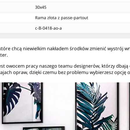
30x45
Rama złota z passe-partout
c-B-0418-ao-a
 które chcą niewielkim nakładem środków zmienić wystrój w
ter.
 jest owocem pracy naszego teamu designerów, którzy dbają 
rodzajach opraw, dzięki czemu bez problemu wybierzesz opcj