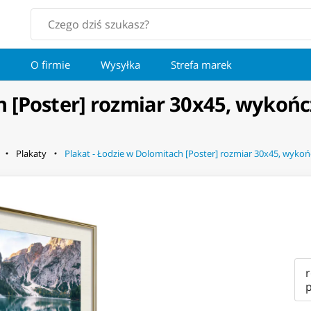
O firmie
Wysyłka
Strefa marek
h [Poster] rozmiar 30x45, wykońc
Plakaty
Plakat - Łodzie w Dolomitach [Poster] rozmiar 30x45, wykoń