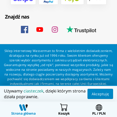
Znajdź nas
Sklep internetowy Wasserman to firma z wieloletnim doświadczeniem,
działająca na rynku już od 1996 roku. Swoim klientom oferujemy
szeroki wybór asortymentu z zakresu urządzeń elektronicznych.
Gwarantujemy wysyłkę „od ręki”, ponieważ wszystkie produkty, jakie są
widoczne na stronie posiadamy w naszych magazynach. Zależy nam
na rozwoju, dlatego ciągle poszerzamy dostępny asortyment. Możemy
pochwalić się doświadczeniem we współpracy zarówno z klientami
indywidualnymi jak i firmami, na terenie całej Unii Europejskiej.
Zapewniamy profesjonalną obsługę każdego klienta oraz szybką i
Używamy
ciasteczek
, dzięki którym strona
bezproblemową realizację zamówień. Wasserman - wszystko dla
Akceptuję
działa poprawnie.
wszystkich!
Wszelkie prawa zastrzeżone dla Wasserman.eu
Strona główna
Koszyk
PL / PLN