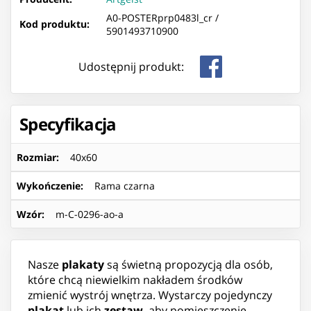
A0-POSTERprp0483l_cr /
Kod produktu:
5901493710900
Udostępnij produkt:
Specyfikacja
Rozmiar
:
40x60
Wykończenie
:
Rama czarna
Wzór
:
m-C-0296-ao-a
Nasze
plakaty
są świetną propozycją dla osób,
które chcą niewielkim nakładem środków
zmienić wystrój wnętrza. Wystarczy pojedynczy
plakat
lub ich
zestaw
, aby pomieszczenie