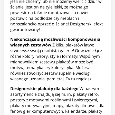
jeśli nie chcemy lub nie możemy wiercić dziur w
ścianie, jest on na tyle lekki, że można go
powiesić na taśmie montażowej, a nawet
postawić na podłodze czy meblach i
nonszalancko oprzeć o ścianę! Designerski efekt
gwarantowany!
Niekończące się możliwości komponowania
własnych zestawów
Z kilku plakatów łatwo
stworzysz swoją osobistą galerię! Odważnie łącz
różne kolory, wzory, style i formaty! Wspólnym
mianownikiem zestawu plakatów może być
motyw, tematyka czy kolorystyka. Możesz
również stworzyć zestaw zupełnie według
własnego uznania, pamiętaj, Ty tu rządzisz!
Designerskie plakaty dla każdego
W naszym
asortymencie znajdują się m. in. plakaty retro,
postery z motywami roślinnymi i zwierzęcymi,
plakaty motywacyjne, mapy, plakaty filmowe i dla
fanów gier komputerowych, kalendarze, plakaty