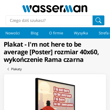
Nowości
Blog
O firmie
Wysyłka
Strefa
Plakat - I'm not here to be
average [Poster] rozmiar 40x60,
wykończenie Rama czarna
Plakaty