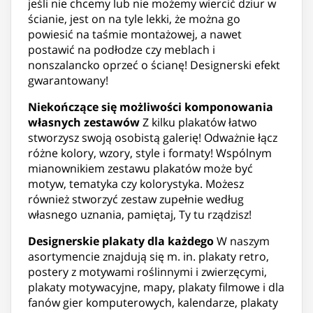
jeśli nie chcemy lub nie możemy wiercić dziur w
ścianie, jest on na tyle lekki, że można go
powiesić na taśmie montażowej, a nawet
postawić na podłodze czy meblach i
nonszalancko oprzeć o ścianę! Designerski efekt
gwarantowany!
Niekończące się możliwości komponowania
własnych zestawów
Z kilku plakatów łatwo
stworzysz swoją osobistą galerię! Odważnie łącz
różne kolory, wzory, style i formaty! Wspólnym
mianownikiem zestawu plakatów może być
motyw, tematyka czy kolorystyka. Możesz
również stworzyć zestaw zupełnie według
własnego uznania, pamiętaj, Ty tu rządzisz!
Designerskie plakaty dla każdego
W naszym
asortymencie znajdują się m. in. plakaty retro,
postery z motywami roślinnymi i zwierzęcymi,
plakaty motywacyjne, mapy, plakaty filmowe i dla
fanów gier komputerowych, kalendarze, plakaty