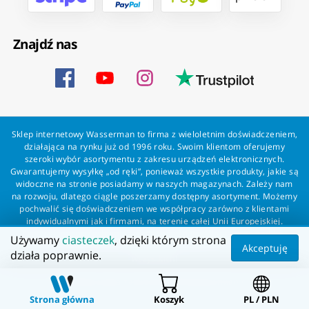
Znajdź nas
Sklep internetowy Wasserman to firma z wieloletnim doświadczeniem,
działająca na rynku już od 1996 roku. Swoim klientom oferujemy
szeroki wybór asortymentu z zakresu urządzeń elektronicznych.
Gwarantujemy wysyłkę „od ręki”, ponieważ wszystkie produkty, jakie są
widoczne na stronie posiadamy w naszych magazynach. Zależy nam
na rozwoju, dlatego ciągle poszerzamy dostępny asortyment. Możemy
pochwalić się doświadczeniem we współpracy zarówno z klientami
indywidualnymi jak i firmami, na terenie całej Unii Europejskiej.
Zapewniamy profesjonalną obsługę każdego klienta oraz szybką i
Używamy
ciasteczek
, dzięki którym strona
bezproblemową realizację zamówień. Wasserman - wszystko dla
Akceptuję
działa poprawnie.
wszystkich!
Wszelkie prawa zastrzeżone dla Wasserman.eu
Strona główna
Koszyk
PL / PLN