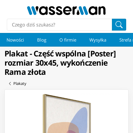
Nowości
Blog
O firmie
Wysyłka
Strefa
Plakat - Część wspólna [Poster]
rozmiar 30x45, wykończenie
Rama złota
Plakaty