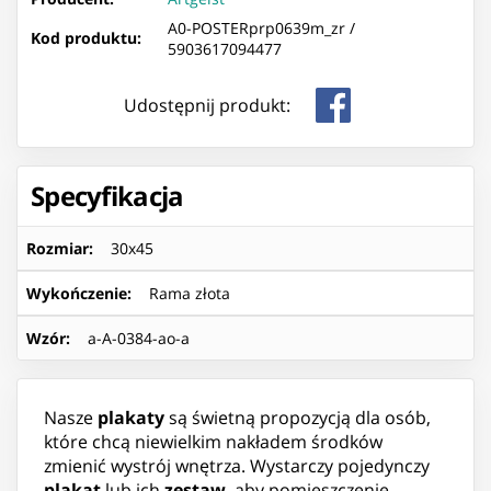
A0-POSTERprp0639m_zr /
Kod produktu:
5903617094477
Udostępnij produkt:
Specyfikacja
Rozmiar
:
30x45
Wykończenie
:
Rama złota
Wzór
:
a-A-0384-ao-a
Nasze
plakaty
są świetną propozycją dla osób,
które chcą niewielkim nakładem środków
zmienić wystrój wnętrza. Wystarczy pojedynczy
plakat
lub ich
zestaw
, aby pomieszczenie