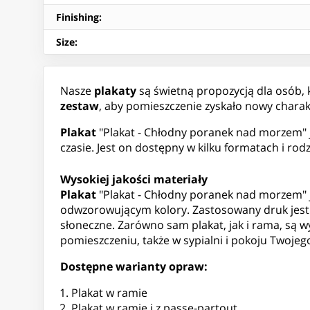
Finishing
:
Size
:
Nasze
plakaty
są świetną propozycją dla osób,
zestaw
, aby pomieszczenie zyskało nowy charak
Plakat
"Plakat - Chłodny poranek nad morzem" j
czasie. Jest on dostępny w kilku formatach i 
Wysokiej jakości materiały
Plakat
"Plakat - Chłodny poranek nad morzem" j
odwzorowującym kolory. Zastosowany druk jest o
słoneczne. Zarówno sam plakat, jak i rama, są
pomieszczeniu, także w sypialni i pokoju Twojeg
Dostępne warianty opraw:
Plakat w ramie
Plakat w ramie i z passe-partout