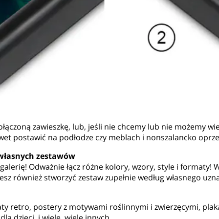
czoną zawieszkę, lub, jeśli nie chcemy lub nie możemy wiercić
et postawić na podłodze czy meblach i nonszalancko oprzeć
 własnych zestawów
 galerię! Odważnie łącz różne kolory, wzory, style i forma
sz również stworzyć zestaw zupełnie według własnego uznani
ty retro, postery z motywami roślinnymi i zwierzęcymi, plak
 dzieci, i wiele, wiele innych.