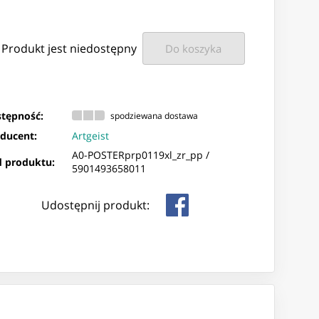
Produkt jest niedostępny
Do koszyka
tępność:
spodziewana dostawa
ducent:
Artgeist
A0-POSTERprp0119xl_zr_pp /
 produktu:
5901493658011
Udostępnij produkt: