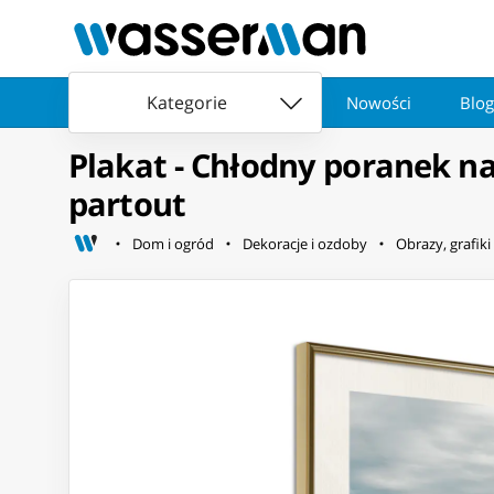
Kategorie
Nowości
Blog
Plakat - Chłodny poranek n
partout
Dom i ogród
Dekoracje i ozdoby
Obrazy, grafiki