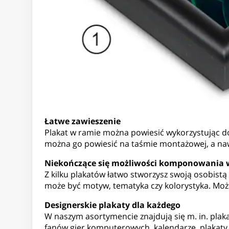
Łatwe zawieszenie
Plakat w ramie można powiesić wykorzystując dołą
można go powiesić na taśmie montażowej, a naw
Niekończące się możliwości komponowania
Z kilku plakatów łatwo stworzysz swoją osobistą
może być motyw, tematyka czy kolorystyka. Może
Designerskie plakaty dla każdego
W naszym asortymencie znajdują się m. in. plaka
fanów gier komputerowych, kalendarze, plakaty dla