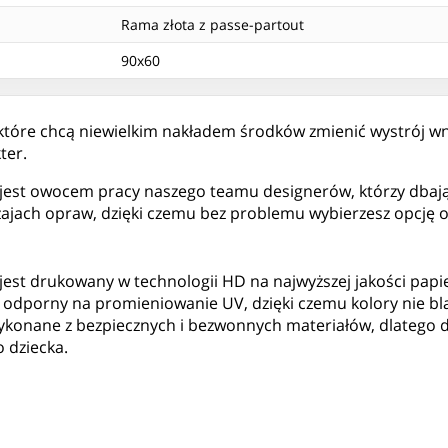
Rama złota z passe-partout
90x60
 które chcą niewielkim nakładem środków zmienić wystrój w
ter.
est owocem pracy naszego teamu designerów, którzy dbają 
rodzajach opraw, dzięki czemu bez problemu wybierzesz opcj
est drukowany w technologii HD na najwyższej jakości papie
dporny na promieniowanie UV, dzięki czemu kolory nie blak
 wykonane z bezpiecznych i bezwonnych materiałów, dlatego
o dziecka.