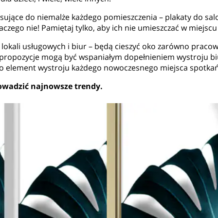
asujące do niemalże każdego pomieszczenia – plakaty do salo
 Dlaczego nie! Pamiętaj tylko, aby ich nie umieszczać w miej
lokali usługowych i biur – będą cieszyć oko zarówno pracowni
ze propozycje mogą być wspaniałym dopełnieniem wystroju bi
ie to element wystroju każdego nowoczesnego miejsca spotkań
rowadzić najnowsze trendy.