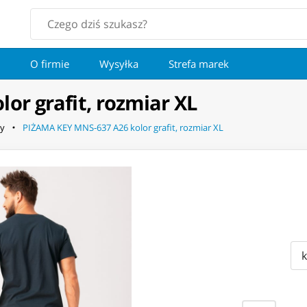
O firmie
Wysyłka
Strefa marek
or grafit, rozmiar XL
y
PIŻAMA KEY MNS-637 A26 kolor grafit, rozmiar XL
k