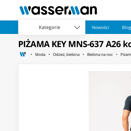
Kategorie
Nowości
Blog
PIŻAMA KEY MNS-637 A26 kol
Moda
Odzież, bielizna
Bielizna na noc
Piżam