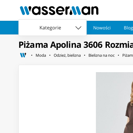
Kategorie
Nowości
Blog
Piżama Apolina 3606 Rozmi
Moda
Odzież, bielizna
Bielizna na noc
Piżam