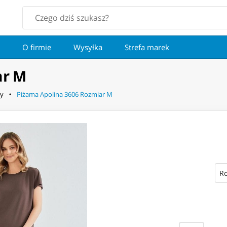
O firmie
Wysyłka
Strefa marek
ar M
y
Piżama Apolina 3606 Rozmiar M
Ro