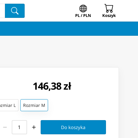
PL / PLN
Koszyk
146,38 zł
zmiar L
Rozmiar M
Do koszyka