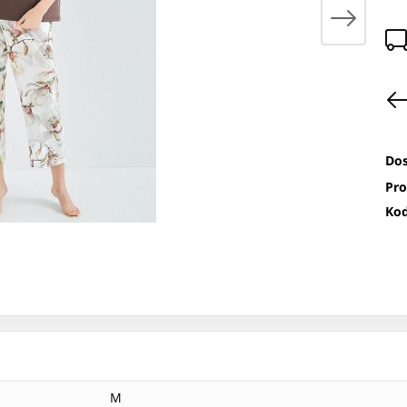
Dos
Pro
Kod
M