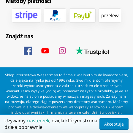
Metody płatności
przelew
Znajdź nas
Sklep internetowy Wasserman to firma z wieloletnim doświadczeniem,
działająca na rynku już od 1996 roku. Swoim klientom oferujemy
szeroki wybór asortymentu z zakresu urządzeń elektronicznych.
Gwarantujemy wysyłkę „od ręki”, ponieważ wszystkie produkty, jakie są
widoczne na stronie posiadamy w naszych magazynach. Zależy nam
na rozwoju, dlatego ciągle poszerzamy dostępny asortyment. Możemy
pochwalić się doświadczeniem we współpracy zarówno z klientami
indywidualnymi jak i firmami, na terenie całej Unii Europejskiej.
Zapewniamy profesjonalną obsługę każdego klienta oraz szybką i
Używamy
ciasteczek
, dzięki którym strona
bezproblemową realizację zamówień. Wasserman - wszystko dla
Akceptuję
działa poprawnie.
wszystkich!