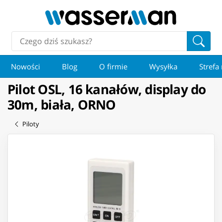
Nowości
Blog
O firmie
Wysyłka
Strefa
Pilot OSL, 16 kanałów, display do
30m, biała, ORNO
Piloty