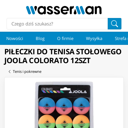
Nowości
Blog
O firmie
Wysyłka
Strefa
PIŁECZKI DO TENISA STOŁOWEGO
JOOLA COLORATO 12SZT
Tenis i pokrewne