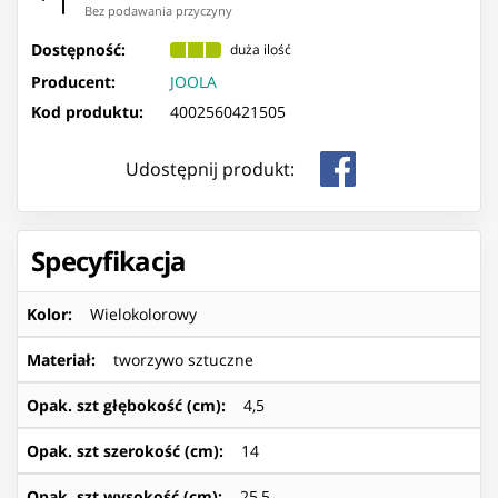
Bez podawania przyczyny
Dostępność:
duża ilość
Producent:
JOOLA
Kod produktu:
4002560421505
Udostępnij produkt:
Specyfikacja
Kolor
:
Wielokolorowy
Materiał
:
tworzywo sztuczne
Opak. szt głębokość (cm)
:
4,5
Opak. szt szerokość (cm)
:
14
Opak. szt wysokość (cm)
:
25,5