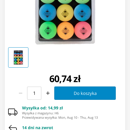
60,74 zł
Do koszyka
Wysyłka od
:
14,99 zł
Wysyłka z magazynu: ⁨H6⁩
Przewidywana wysyłka
:
Mon, Aug 10
-
Thu, Aug 13
14 dni na zwrot