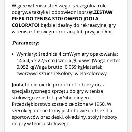
W grze w tenisa stołowego, szczególną rolę
odgrywa taktyka i odpowiedni sprzęt.
ZESTAW
PIŁEK DO TENISA STOŁOWEGO JOOLA
COLORATO!
będzie idealny do rekreacyjnej gry
w tenisa stołowego z rodziną lub przyjaciółmi
.
Parametry:
Wymiary: średnica 4 cmWymiary opakowania:
14 x 4,5 x 22,5 cm (szer. x gł. x wys.)Waga netto:
0,052 kgWaga brutto: 0,059 kgMateriał:
tworzywo sztuczneKolory: wielokolorowy
Joola
to niemiecki producent odzieży oraz
specjalistycznego sprzętu do gry w tenisa
stołowego z siedzibą w Sibeldingen.
Przedsiębiorstwo zostało założone w 1950. W
szerokiej ofercie firmy jest obuwie i odzież dla
sportowców oraz deski, okładziny, stoły i roboty
do gry w tenisa stołowego.