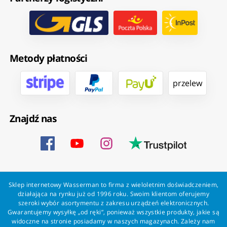
Metody płatności
przelew
Znajdź nas
Sklep internetowy Wasserman to firma z wieloletnim doświadczeniem,
działająca na rynku już od 1996 roku. Swoim klientom oferujemy
szeroki wybór asortymentu z zakresu urządzeń elektronicznych.
Gwarantujemy wysyłkę „od ręki”, ponieważ wszystkie produkty, jakie są
widoczne na stronie posiadamy w naszych magazynach. Zależy nam