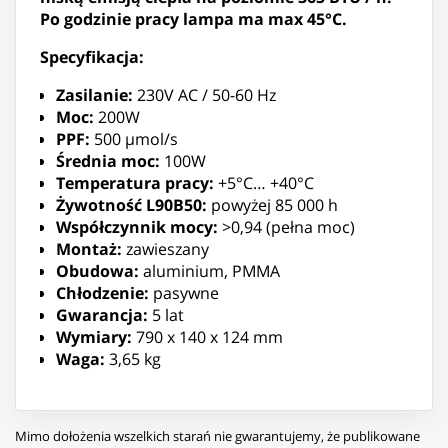
Po godzinie pracy lampa ma max 45°C.
Specyfikacja:
Zasilanie:
230V AC / 50-60 Hz
Moc:
200W
PPF:
500 µmol/s
Średnia moc:
100W
Temperatura pracy:
+5°C… +40°C
Żywotność L90B50:
powyżej 85 000 h
Współczynnik mocy:
>0,94 (pełna moc)
Montaż:
zawieszany
Obudowa:
aluminium, PMMA
Chłodzenie:
pasywne
Gwarancja:
5 lat
Wymiary:
790 x 140 x 124 mm
Waga:
3,65 kg
Mimo dołożenia wszelkich starań nie gwarantujemy, że publikowane