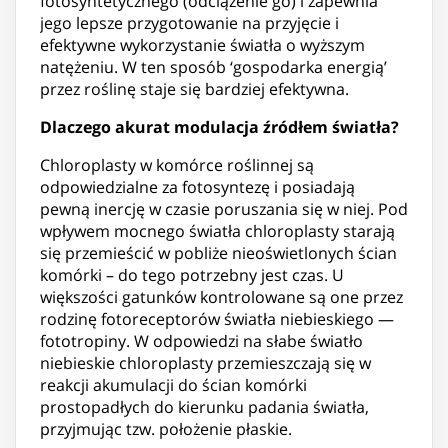
fotosyntetycznego (odciążenie go) i zapewnia
jego lepsze przygotowanie na przyjęcie i
efektywne wykorzystanie światła o wyższym
natężeniu. W ten sposób ‘gospodarka energią’
przez roślinę staje się bardziej efektywna.
Dlaczego akurat modulacja źródłem światła?
Chloroplasty w komórce roślinnej są
odpowiedzialne za fotosyntezę i posiadają
pewną inercję w czasie poruszania się w niej. Pod
wpływem mocnego światła chloroplasty starają
się przemieścić w pobliże nieoświetlonych ścian
komórki – do tego potrzebny jest czas. U
większości gatunków kontrolowane są one przez
rodzinę fotoreceptorów światła niebieskiego —
fototropiny. W odpowiedzi na słabe światło
niebieskie chloroplasty przemieszczają się w
reakcji akumulacji do ścian komórki
prostopadłych do kierunku padania światła,
przyjmując tzw. położenie płaskie.