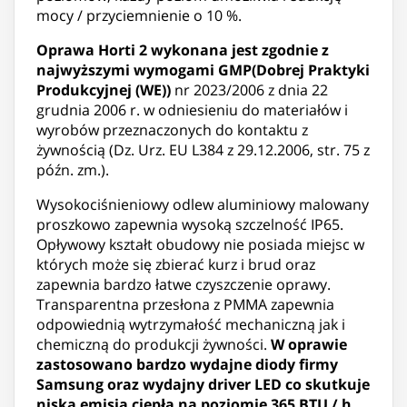
mocy / przyciemnienie o 10 %.
Oprawa Horti 2 wykonana jest zgodnie z
najwyższymi wymogami GMP
(Dobrej Praktyki
Produkcyjnej (WE))
nr 2023/2006 z dnia 22
grudnia 2006 r. w odniesieniu do materiałów i
wyrobów przeznaczonych do kontaktu z
żywnością (Dz. Urz. EU L384 z 29.12.2006, str. 75 z
późn. zm.).
Wysokociśnieniowy odlew aluminiowy malowany
proszkowo zapewnia wysoką szczelność IP65.
Opływowy kształt obudowy nie posiada miejsc w
których może się zbierać kurz i brud oraz
zapewnia bardzo łatwe czyszczenie oprawy.
Transparentna przesłona z PMMA zapewnia
odpowiednią wytrzymałość mechaniczną jak i
chemiczną do produkcji żywności.
W oprawie
zastosowano bardzo wydajne diody firmy
Samsung oraz wydajny driver LED co skutkuje
niską emisją ciepła na poziomie 365 BTU / h.