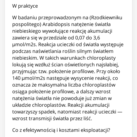
W praktyce
W badaniu przeprowadzonym na (Rzodkiewniku
pospolitego) Arabidopsis natężenie światła
niebieskiego wywołujące reakcję akumulacji
zawiera się w przedziale od 0,07 do 3,6
μmol/m2s. Reakcja ucieczki od światła występuje
podczas naświetlania roślin silnym światłem
niebieskim. W takich warunkach chloroplasty
lokują się wzdłuż ścian oświetlonych najsłabiej,
przyjmując tzw. położenie profilowe. Przy około
140 μmol/m2s następuje wysycenie reakcji, co
oznacza że maksymalna liczba chloroplastów
osiąga położenie profilowe, a dalszy wzrost
natężenia światła nie powoduje już zmian w
układzie chloroplastów. Reakcji akumulacji
towarzyszy spadek, natomiast reakcji ucieczki —
wzrost transmisji światła przez liść.
Co z efektywnością i kosztami eksploatacji?