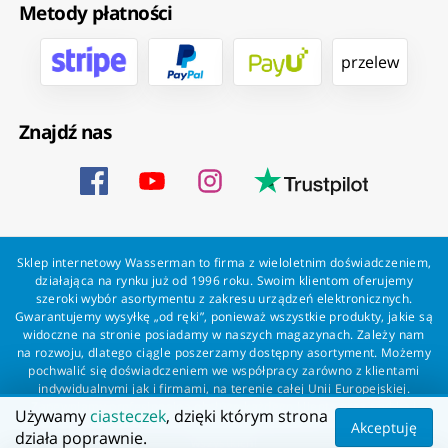
Metody płatności
przelew
Znajdź nas
Sklep internetowy Wasserman to firma z wieloletnim doświadczeniem,
działająca na rynku już od 1996 roku. Swoim klientom oferujemy
szeroki wybór asortymentu z zakresu urządzeń elektronicznych.
Gwarantujemy wysyłkę „od ręki”, ponieważ wszystkie produkty, jakie są
widoczne na stronie posiadamy w naszych magazynach. Zależy nam
na rozwoju, dlatego ciągle poszerzamy dostępny asortyment. Możemy
pochwalić się doświadczeniem we współpracy zarówno z klientami
indywidualnymi jak i firmami, na terenie całej Unii Europejskiej.
Zapewniamy profesjonalną obsługę każdego klienta oraz szybką i
Używamy
ciasteczek
, dzięki którym strona
bezproblemową realizację zamówień. Wasserman - wszystko dla
Akceptuję
działa poprawnie.
wszystkich!