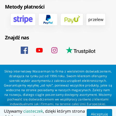
Metody płatności
przelew
Znajdź nas
Sklep internetowy Wasserman to firma z wieloletnim doświadczeniem,
działająca na rynku już od 1996 roku. Swoim klientom oferujemy
szeroki wybór asortymentu z zakresu urządzeń elektronicznych.
Gwarantujemy wysyłkę „od ręki”, ponieważ wszystkie produkty, jakie są
widoczne na stronie posiadamy w naszych magazynach. Zależy nam
na rozwoju, dlatego ciągle poszerzamy dostępny asortyment. Możemy
pochwalić się doświadczeniem we współpracy zarówno z klientami
indywidualnymi jak i firmami, na terenie całej Unii Europejskiej.
Zapewniamy profesjonalną obsługę każdego klienta oraz szybką i
Używamy
ciasteczek
, dzięki którym strona
bezproblemową realizację zamówień. Wasserman - wszystko dla
Akceptuję