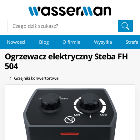
Nowości
Blog
O firmie
Wysyłka
Strefa
Ogrzewacz elektryczny Steba FH
504
Grzejniki konwertorowe