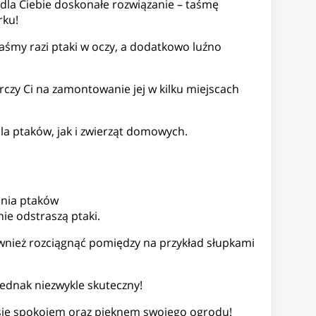
 dla Ciebie doskonałe rozwiązanie – taśmę
rku!
 taśmy razi ptaki w oczy, a dodatkowo luźno
rczy Ci na zamontowanie jej w kilku miejscach
dla ptaków, jak i zwierząt domowych.
ania ptaków
nie odstraszą ptaki.
również rozciągnąć pomiędzy na przykład słupkami
ednak niezwykle skuteczny!
sz się spokojem oraz pięknem swojego ogrodu!