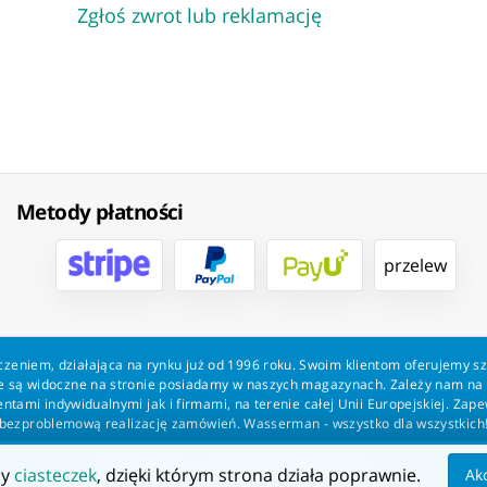
Zgłoś zwrot lub reklamację
Metody płatności
przelew
zeniem, działająca na rynku już od 1996 roku. Swoim klientom oferujemy s
kie są widoczne na stronie posiadamy w naszych magazynach. Zależy nam n
tami indywidualnymi jak i firmami, na terenie całej Unii Europejskiej. Zap
bezproblemową realizację zamówień. Wasserman - wszystko dla wszystkich
Wszelkie prawa zastrzeżone dla Wasserman.eu
my
ciasteczek
, dzięki którym strona działa poprawnie.
Ak