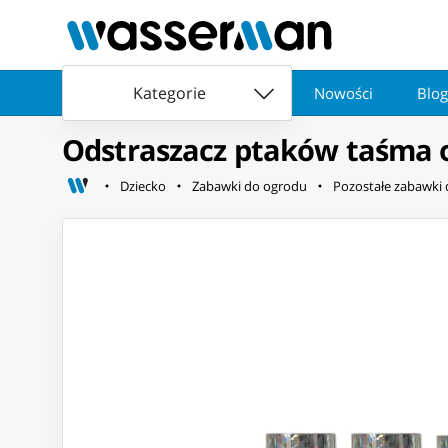
Kategorie
Nowości
Blog
Odstraszacz ptaków taśma o
Dziecko
Zabawki do ogrodu
Pozostałe zabawki