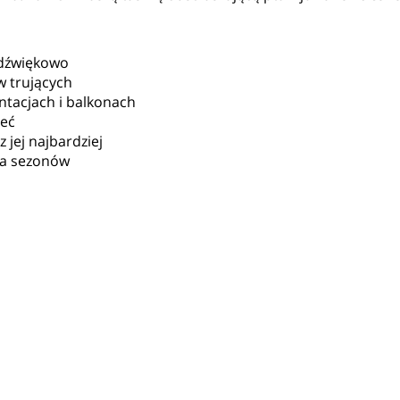
 dźwiękowo
w trujących
ntacjach i balkonach
zeć
 jej najbardziej
lka sezonów