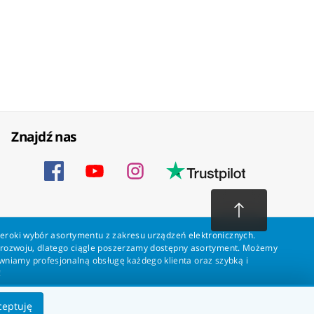
Znajdź nas
zeroki wybór asortymentu z zakresu urządzeń elektronicznych.
a rozwoju, dlatego ciągle poszerzamy dostępny asortyment. Możemy
ewniamy profesjonalną obsługę każdego klienta oraz szybką i
!
ceptuję