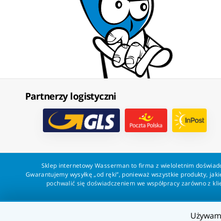
Partnerzy logistyczni
Sklep internetowy Wasserman to firma z wieloletnim doświadc
Gwarantujemy wysyłkę „od ręki”, ponieważ wszystkie produkty, ja
pochwalić się doświadczeniem we współpracy zarówno z klien
Używa