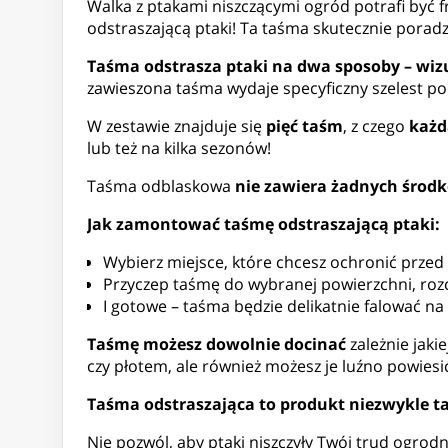
Walka z ptakami niszczącymi ogród potrafi być 
odstraszającą ptaki! Ta taśma skutecznie pora
Taśma odstrasza ptaki na dwa sposoby – wiz
zawieszona taśma wydaje specyficzny szelest 
W zestawie znajduje się
pięć taśm
, z czego
każd
lub też na kilka sezonów!
Taśma odblaskowa
nie zawiera żadnych środ
Jak zamontować taśmę odstraszającą ptaki:
Wybierz miejsce, które chcesz ochronić przed
Przyczep taśmę do wybranej powierzchni, rozc
I gotowe – taśma będzie delikatnie falować na w
Taśmę możesz dowolnie docinać
zależnie jaki
czy płotem, ale również możesz je luźno powiesi
Taśma odstraszająca to produkt niezwykle t
Nie pozwól, aby ptaki niszczyły Twój trud ogrod