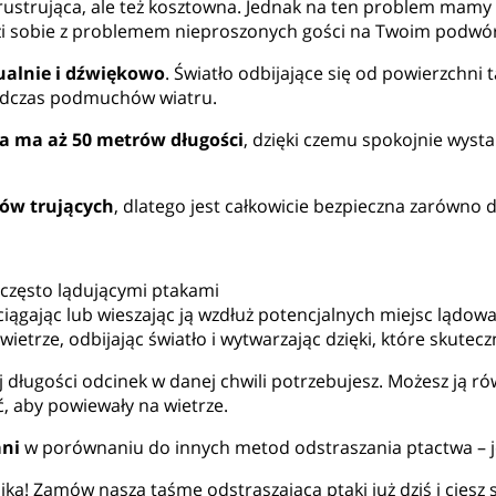
frustrująca, ale też kosztowna. Jednak na ten problem mamy
dzi sobie z problemem nieproszonych gości na Twoim podwó
ualnie i dźwiękowo
. Światło odbijające się od powierzchni
podczas podmuchów wiatru.
a ma aż 50 metrów długości
, dzięki czemu spokojnie wysta
ków trujących
, dlatego jest całkowicie bezpieczna zarówno 
 często lądującymi ptakami
iągając lub wieszając ją wzdłuż potencjalnych miejsc lądow
ietrze, odbijając światło i wytwarzając dzięki, które skutecz
ej długości odcinek w danej chwili potrzebujesz. Możesz ją 
ć, aby powiewały na wietrze.
ani
w porównaniu do innych metod odstraszania ptactwa – j
nika! Zamów naszą taśmę odstraszającą ptaki już dziś i cie